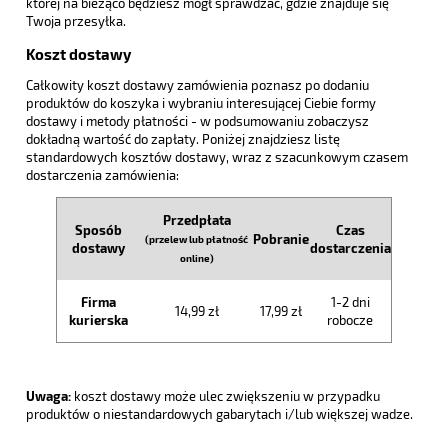
której na bieżąco będziesz mógł sprawdzać, gdzie znajduje się
Twoja przesyłka.
Koszt dostawy
Całkowity koszt dostawy zamówienia poznasz po dodaniu
produktów do koszyka i wybraniu interesującej Ciebie formy
dostawy i metody płatności - w podsumowaniu zobaczysz
dokładną wartość do zapłaty. Poniżej znajdziesz listę
standardowych kosztów dostawy, wraz z szacunkowym czasem
dostarczenia zamówienia:
Przedpłata
Sposób
Czas
Pobranie
(przelew lub płatność
dostawy
dostarczenia
online)
Firma
1-2 dni
14,99 zł
17,99 zł
kurierska
robocze
Uwaga:
koszt dostawy może ulec zwiększeniu w przypadku
produktów o niestandardowych gabarytach i/lub większej wadze.