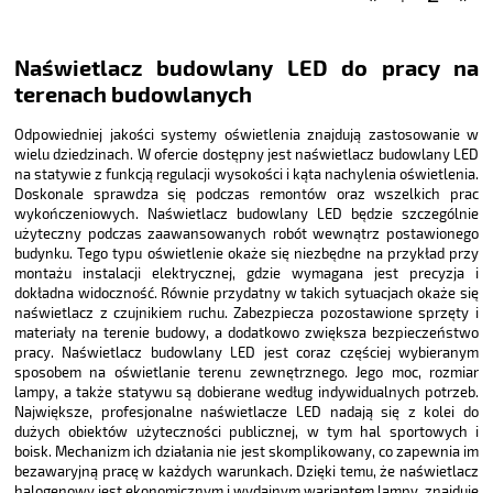
Naświetlacz budowlany LED do pracy na
terenach budowlanych
Odpowiedniej jakości systemy oświetlenia znajdują zastosowanie w
wielu dziedzinach. W ofercie dostępny jest naświetlacz budowlany LED
na statywie z funkcją regulacji wysokości i kąta nachylenia oświetlenia.
Doskonale sprawdza się podczas remontów oraz wszelkich prac
wykończeniowych. Naświetlacz budowlany LED będzie szczególnie
użyteczny podczas zaawansowanych robót wewnątrz postawionego
budynku. Tego typu oświetlenie okaże się niezbędne na przykład przy
montażu instalacji elektrycznej, gdzie wymagana jest precyzja i
dokładna widoczność. Równie przydatny w takich sytuacjach okaże się
naświetlacz z czujnikiem ruchu. Zabezpiecza pozostawione sprzęty i
materiały na terenie budowy, a dodatkowo zwiększa bezpieczeństwo
pracy. Naświetlacz budowlany LED jest coraz częściej wybieranym
sposobem na oświetlanie terenu zewnętrznego. Jego moc, rozmiar
lampy, a także statywu są dobierane według indywidualnych potrzeb.
Największe, profesjonalne naświetlacze LED nadają się z kolei do
dużych obiektów użyteczności publicznej, w tym hal sportowych i
boisk. Mechanizm ich działania nie jest skomplikowany, co zapewnia im
bezawaryjną pracę w każdych warunkach. Dzięki temu, że naświetlacz
halogenowy jest ekonomicznym i wydajnym wariantem lampy, znajduje