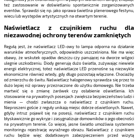
też zastosowanie w doświetlaniu spontanicznie zorganizowanych
eventów. Sprawdzi się np. jako oprawa świetlna plenerowego festynu,
wiecu lub występów artystycznych na otwartym terenie.
Naświetlacz z czujnikiem ruchu dla
niezawodnej ochrony terenów zamkniętych
Regułą jest, że naświetlacz LED-owy to lampa odporna na działanie
warunków atmosferycznych, odpowiednio uszczelniona. Nie ma więc
obawy, że wskutek opadów deszczu czy panującej na dworze wilgoci
ulegnie uszkodzeniu. Diody generują dużo światła, zużywając niewiele
energii elektrycznej, toteż naświetlacze LED przenośne są niezwykle
ekonomiczne również wtedy, gdy długo pozostają włączone. Chociażby
od zmierzchu do świtu. Naświetlacz halogenowy sprawdza się przez to
dużo lepiej niż oprawy przeznaczone do użytku domowego. Nie trzeba
martwić się o zmianę żarówek czy osłabienie oświetlenia. Ich
stosowanie na prywatnych posesjach zwiększa bezpieczeństwo ludzi i
mienia — chodzi zwłaszcza o naświetlacz z czujnikiem ruchu.
Nieproszeni goście z reguły unikają miejsc dobrze oświetlonych. Nawet,
gdyby intruz pojawił się na posesji, naświetlacz z czujnikiem ruchu
błyskawicznie go wykryje i zasygnalizuje domowników o jego obecności
na prywatnym terenie. Co więcej, jasne światło umożliwia systemom
monitoringu rejestrację wyraźnego obrazu. Naświetlacz z czujnikiem
ruchu będzie więc dodatkowym zabezpieczeniem przed wizytą