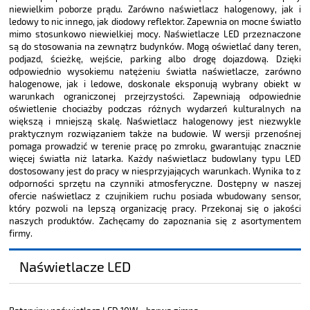
niewielkim poborze prądu. Zarówno naświetlacz halogenowy, jak i
ledowy to nic innego, jak diodowy reflektor. Zapewnia on mocne światło
mimo stosunkowo niewielkiej mocy. Naświetlacze LED przeznaczone
są do stosowania na zewnątrz budynków. Mogą oświetlać dany teren,
podjazd, ścieżkę, wejście, parking albo drogę dojazdową. Dzięki
odpowiednio wysokiemu natężeniu światła naświetlacze, zarówno
halogenowe, jak i ledowe, doskonale eksponują wybrany obiekt w
warunkach ograniczonej przejrzystości. Zapewniają odpowiednie
oświetlenie chociażby podczas różnych wydarzeń kulturalnych na
większą i mniejszą skalę. Naświetlacz halogenowy jest niezwykle
praktycznym rozwiązaniem także na budowie. W wersji przenośnej
pomaga prowadzić w terenie pracę po zmroku, gwarantując znacznie
więcej światła niż latarka. Każdy naświetlacz budowlany typu LED
dostosowany jest do pracy w niesprzyjających warunkach. Wynika to z
odporności sprzętu na czynniki atmosferyczne. Dostępny w naszej
ofercie naświetlacz z czujnikiem ruchu posiada wbudowany sensor,
który pozwoli na lepszą organizację pracy. Przekonaj się o jakości
naszych produktów. Zachęcamy do zapoznania się z asortymentem
firmy.
Naświetlacze LED