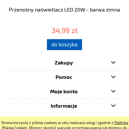
Przenośny naświetlacz LED 20W - barwa zimna
34,99 zł
do koszyka
Zakupy
Pomoc
Moje konto
Informacje
Strona korzysta z plików cookies w celu realizacji usług i zgodnie z
Polityką
pokaż pełną wersję strony
Plików Cookies
. Możesz określić warunki przechowywania lub dostępu do