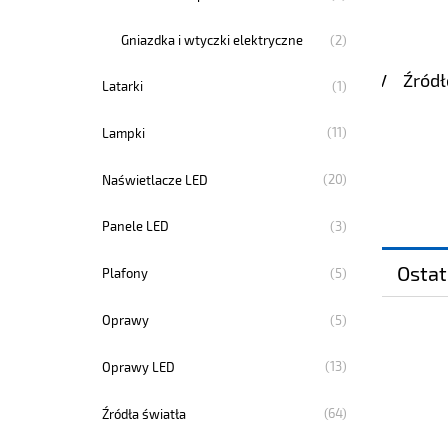
(2)
Gniazdka i wtyczki elektryczne
Żarówka halogenowa MR11 35W 12V
Źródł
(1)
Latarki
(11)
Lampki
2,60 zł
(20)
Naświetlacze LED
do koszyka
(3)
Panele LED
Ostat
(5)
Plafony
(5)
Oprawy
(13)
Oprawy LED
(64)
Źródła światła