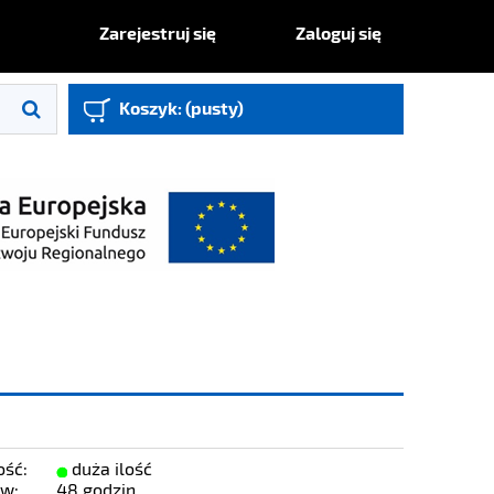
Zaloguj się
Zarejestruj się
Koszyk:
(pusty)
ość:
duża ilość
 w:
48 godzin