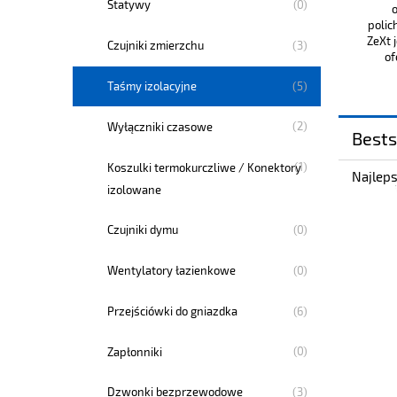
(0)
Statywy
o
polic
ZeXt 
(3)
Czujniki zmierzchu
of
(5)
Taśmy izolacyjne
(2)
Wyłączniki czasowe
Bests
(1)
Koszulki termokurczliwe / Konektory
Najleps
izolowane
(0)
Czujniki dymu
(0)
Wentylatory łazienkowe
(6)
Przejściówki do gniazdka
(0)
Zapłonniki
(3)
Dzwonki bezprzewodowe