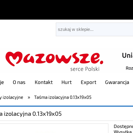
je
O nas
Kontakt
Hurt
Export
Gwarancja
»
 izolacyjne
Taśma izolacyjna 0.13x19x05
 izolacyjna 0.13x19x05
Dostępn
Wysyłka