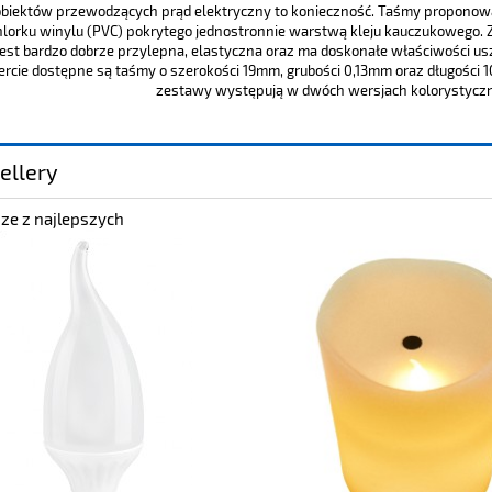
biektów przewodzących prąd elektryczny to konieczność. Taśmy proponow
hlorku winylu (PVC) pokrytego jednostronnie warstwą kleju kauczukowego.
jest bardzo dobrze przylepna, elastyczna oraz ma doskonałe właściwości usz
ercie dostępne są taśmy o szerokości 19mm, grubości 0,13mm oraz długości
zestawy występują w dwóch wersjach kolorystyczny
ellery
ze z najlepszych