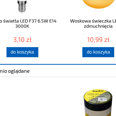
o światła LED F37 6.5W E14
Woskowa świeczka LE
3000K
zdmuchnięcia
3,10 zł
10,99 zł
do koszyka
do koszyka
nio oglądane