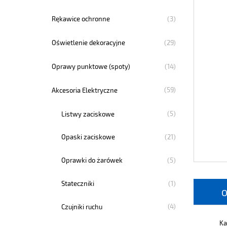
(3)
Rękawice ochronne
(29)
Oświetlenie dekoracyjne
(14)
Oprawy punktowe (spoty)
(59)
Akcesoria Elektryczne
(5)
Listwy zaciskowe
(21)
Opaski zaciskowe
(5)
Oprawki do żarówek
(1)
Stateczniki
O
(4)
Czujniki ruchu
Ka