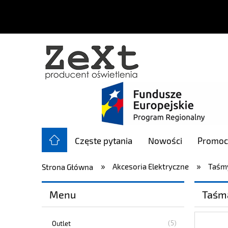
Częste pytania
Nowości
Promoc
»
»
Akcesoria Elektryczne
Taśmy
Strona Główna
Menu
Taśma
(5)
Outlet